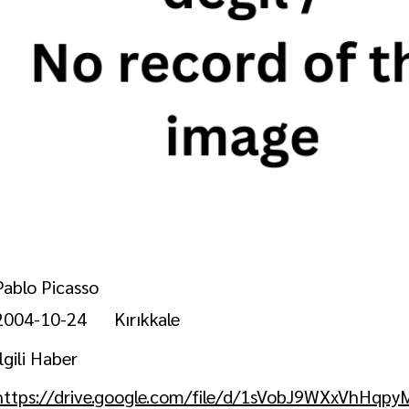
Pablo Picasso
2004-10-24
Kırıkkale
İlgili Haber
https://drive.google.com/file/d/1sVobJ9WXxVhHq