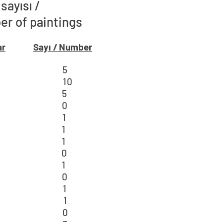
sayısı /
r of paintings
ar
Sayı / Number
000 5
01 10
002 5
003 0
004 1
005 1
006 1
007 0
008 1
009 0
010 1
011 1
012 0