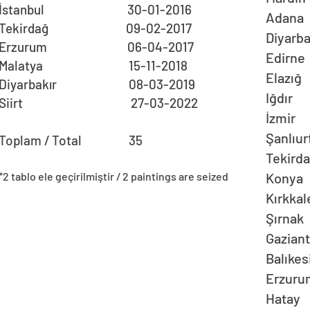
İstanbul 30-01-2016
Ad
Tekirdağ 09-02-2017
Diy
Erzurum 06-04-2017
Ed
Malatya 15-11-2018
El
Diyarbakır 08-03-2019
I
Siirt 27-03-2022
İ
Şan
Toplam / Total 35
Te
*2 tablo ele geçirilmiştir / 2 paintings are seized
Ko
Kı
Şı
Gaz
Bal
Er
H