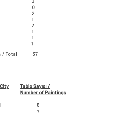
013 3
014 0
015 2
016 1
017 2
018 1
1
22 1
m / Total 37
 City
Tablo Sayısı /
Number of Paintings
tanbul 6
rdin 3