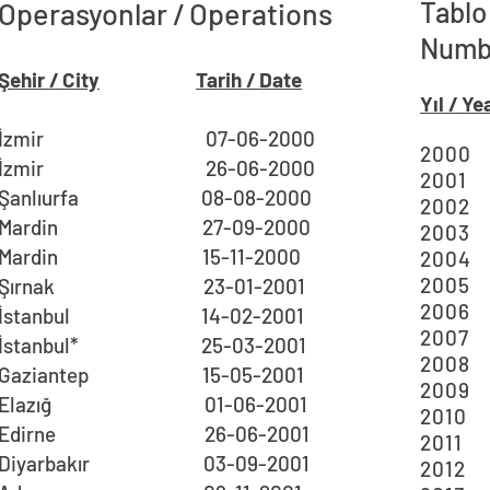
Tablo 
Operasyonlar / Operations
Numbe
Şehir / City
Tarih / Date
Yıl / Ye
İzmir 07-06-2000
2
İzmir 26-06-2000
20
Şanlıurfa 08-08-2000
2
Mardin 27-09-2000
2
Mardin 15-11-2000
2
2
Şırnak 23-01-2001
2
İstanbul 14-02-2001
2
İstanbul* 25-03-2001
2
Gaziantep 15-05-2001
2
Elazığ 01-06-2001
2
Edirne 26-06-2001
2
Diyarbakır 03-09-2001
2