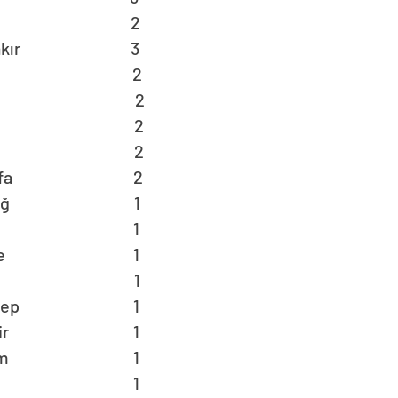
ana 2
arbakır 3
irne 2
azığ 2
ğdır 2
zmir 2
lıurfa 2
kirdağ 1
nya 1
rkkale 1
rnak 1
iantep 1
ıkesir 1
zurum 1
atay 1